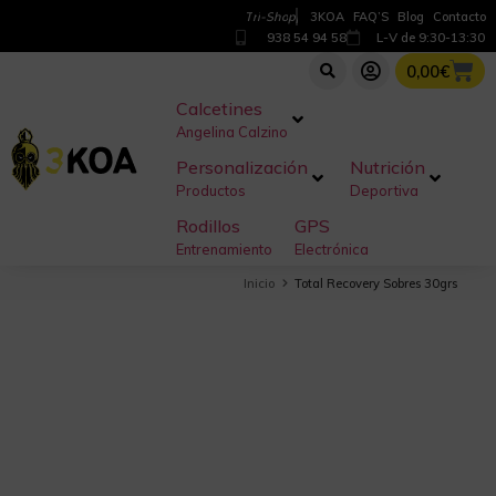
T
r
i
-
S
h
o
p
3KOA
FAQ’S
Blog
Contacto
938 54 94 58
L-V de 9:30-13:30
0,00
€
Calcetines
Angelina Calzino
Personalización
Nutrición
Productos
Deportiva
Rodillos
GPS
Entrenamiento
Electrónica
Inicio
Total Recovery Sobres 30grs