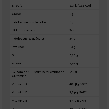
Energía
814 kJ/ 192 Kcal
Grasas
0 g
– de las cuales saturadas
0 g
Hidratos de carbono
34 g
– de los cuales azúcares
34 g
Proteínas
13 g
Sal
0,09 g
BCAAs
2,85 g
Glutamina (L-Glutamine y Péptidos de
2,6 g
Glutamina)
Vitamina A
400 μg (50%*)
Vitamina D
2,5 μg (50%*)
Vitamina E
6 mg (50%*)
Vitamina C
40 mg (50%*)