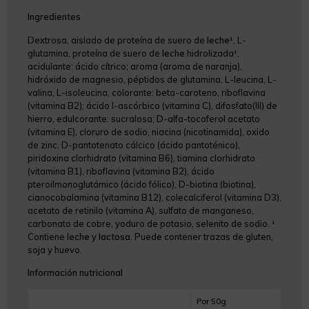
Ingredientes
Dextrosa, aislado de proteína de suero de
leche¹
, L-
glutamina, proteína de suero de
leche
hidrolizada¹,
acidulante: ácido cítrico; aroma (aroma de naranja),
hidróxido de magnesio, péptidos de glutamina, L-leucina, L-
valina, L-isoleucina, colorante: beta-caroteno, riboflavina
(vitamina B2); ácido l-ascórbico (vitamina C), difosfato(III) de
hierro, edulcorante: sucralosa; D-alfa-tocoferol acetato
(vitamina E), cloruro de sodio, niacina (nicotinamida), oxido
de zinc, D-pantotenato cálcico (ácido pantoténico),
piridoxina clorhidrato (vitamina B6), tiamina clorhidrato
(vitamina B1), riboflavina (vitamina B2), ácido
pteroilmonoglutámico (ácido fólico), D-biotina (biotina),
cianocobalamina (vitamina B12), colecalciferol (vitamina D3),
acetato de retinilo (vitamina A), sulfato de manganeso,
carbonato de cobre, yoduro de potasio, selenito de sodio. ¹
Contiene
leche
y
lactosa
. Puede contener trazas de gluten,
soja y huevo.
Información nutricional
Por 50g