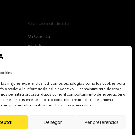
Atención al cliente
Mi Cuenta
Pedidos
Direcciones
Datos de la cuenta
Preguntas Frecuentes
 cookies
Contacto
r las mejores experiencias, utilizamos tecnologías como las cookies para
/o acceder a la información del dispositivo. El consentimiento de estas
 nos permitirá procesar datos como el comportamiento de navegación o
caciones únicas en este sitio. No consentir o retirar el consentimiento,
r negativamente a ciertas características y funciones.
ceptar
Denegar
Ver preferencias