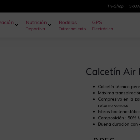
T
r
i
-
S
h
o
p
3KOA
zación
Nutrición
Rodillos
GPS
Deportiva
Entrenamiento
Electrónica
Calcetín Ai
Calcetín técnico pen
Máxima transpiración
Compresivo en la zon
retorno venoso
Fibras bacteriostátic
Composición : 50% 
Buena duración con 