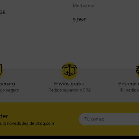
Multicolor
5
€
9,95
€
segura
Envíos gratis
Entrega 
ago segura
Pedido superior a 50€
Tu pedido
ter
as la novedades de 3koa.com