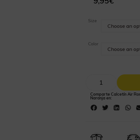
9,95
€
Size
Color
Comparte Calcetín Air R
Naranja en: