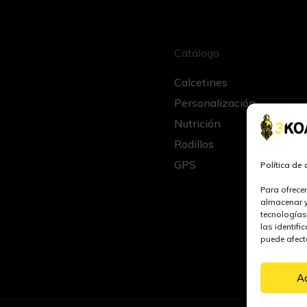
Catálogo
Calcetines
Personalización
Nutrición
Rodillos
GPS
Política de
Para ofrece
almacenar y
tecnologías
las identifi
puede afecta
A