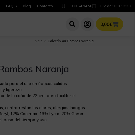
FAQ’S
Blog
Contacto
938 54 94 58
L-V de 9:30-13:30
0,00
€
Inicio
Calcetín Air Rombos Naranja
r Rombos Naranja
sado para el uso en épocas cálidas
 y ligereza
a de la caña de 22 cm, para facilitar el
as, contrarrestan los olores, alergias, hongos
Meryl, 17% Coolmax, 13% Lycra, 20% Goma
el paso del tiempo y uso