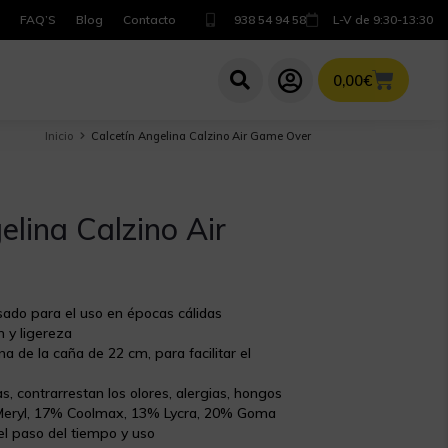
FAQ’S
Blog
Contacto
938 54 94 58
L-V de 9:30-13:30
0,00
€
Inicio
Calcetín Angelina Calzino Air Game Over
elina Calzino Air
sado para el uso en épocas cálidas
 y ligereza
a de la caña de 22 cm, para facilitar el
as, contrarrestan los olores, alergias, hongos
Meryl, 17% Coolmax, 13% Lycra, 20% Goma
el paso del tiempo y uso