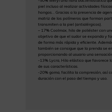
-50% Meryl una fibra bacteriostática que
piel incluso al realizar actividades física
hongos… Gracias a la presencia de agent
matriz de los polímeros que forman part
transmiten a la piel (antialérgicos).
– 17% Coolmax, hilo de poliéster con u
objetivo de que el sudor se expanda y fa
de forma más rápida y eficiente. Además
también se consigue que la prenda se en
proporcionando al usuario una sensació
-13% Lycra, Hilo elástico que favorece l
de sus características.
-20% goma, facilita la compresión, así 
duración con el paso del tiempo y uso.