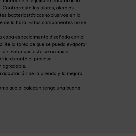
 mantiene el equilibrio natural de la
s. Contrarresta los olores, alergias,
es bacteriostáticos exclusivos en la
e de la fibra. Estos componentes no se
na capa especialmente diseñada con el
cilite la tarea de que se pueda evaporar
 de evitar que este se acumule,
fríe durante el proceso,
n agradable.
a adaptación de la prenda y la mejora
como que el calcetín tenga una buena