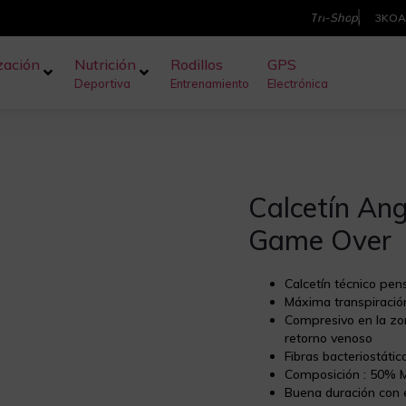
T
r
i
-
S
h
o
p
3KOA
zación
Nutrición
Rodillos
GPS
Deportiva
Entrenamiento
Electrónica
Calcetín Ang
Game Over
Calcetín técnico pen
Máxima transpiración
Compresivo en la zon
retorno venoso
Fibras bacteriostátic
Composición : 50% 
Buena duración con 