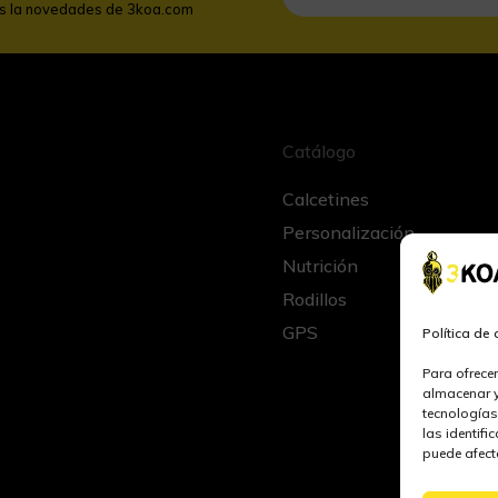
as la novedades de 3koa.com
Catálogo
Calcetines
Personalización
Nutrición
Rodillos
GPS
Política de
Para ofrece
almacenar y
tecnologías
las identifi
puede afecta