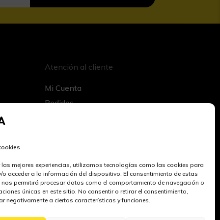
Atención al cliente
Mi Cuenta
Pedidos
Direcciones
Datos de la cuenta
Preguntas Frecuentes
 cookies
Contacto
r las mejores experiencias, utilizamos tecnologías como las cookies para
/o acceder a la información del dispositivo. El consentimiento de estas
 nos permitirá procesar datos como el comportamiento de navegación o
caciones únicas en este sitio. No consentir o retirar el consentimiento,
r negativamente a ciertas características y funciones.