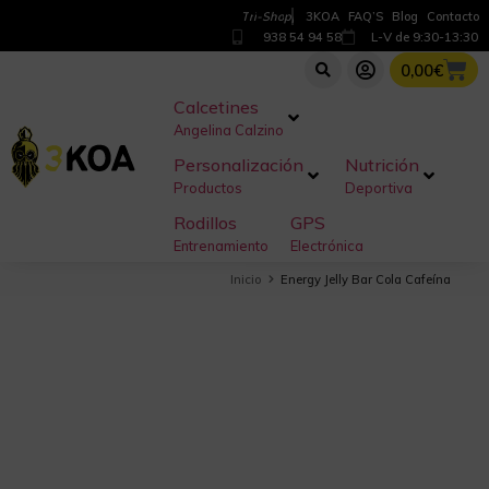
T
r
i
-
S
h
o
p
3KOA
FAQ’S
Blog
Contacto
938 54 94 58
L-V de 9:30-13:30
0,00
€
Calcetines
Angelina Calzino
Personalización
Nutrición
Productos
Deportiva
Rodillos
GPS
Entrenamiento
Electrónica
Inicio
Energy Jelly Bar Cola Cafeína