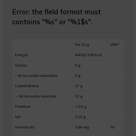
Error:
the field format must
contains "%s" or "%1$s".
Por 32 g
VRN*
Energía
460 kJ/ 108 Kcal
Grasas
0 g
– de las cuales saturadas
0 g
Carbohidratos
27 g
– de los cuales azúcares
22 g
Proteínas
< 0,5 g
Sal
0,15 g
Viamina B1
0,84 mg
76