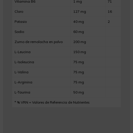
Vitamina B6
1 mg
71
Cloro
127 mg
16
Potasio
40 mg
2
Sodio
60 mg
Zumo de remolacha en polvo
200 mg
L-Leucina
150 mg
L-Isoleucina
75 mg
L-Valina
75 mg
L-Arginina
75 mg
L-Taurina
50 mg
* % VRN = Valores de Referencia de Nutrientes