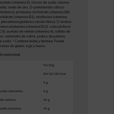
acetato (vitamina E), cloruro de sodio, niacina
mida), oxido de zinc, D-pantotenato cálcico
toténico), piridoxina clorhidrato (vitamina B6),
orhidrato (vitamina B1), riboflavina (vitamina
 pteroilmonoglutámico (ácido fólico), D-biotina
 cianocobalamina (vitamina B12), colecalciferol
D3), acetato de retinilo (vitamina A), sulfato de
, carbonato de cobre, yoduro de potasio,
de sodio. ¹ Contiene
leche
y
lactosa
. Puede
razas de gluten, soja y huevo.
n nutricional
Por 50g
814 kJ/ 192 Kcal
0 g
cuales saturadas
0 g
 de carbono
34 g
cuales azúcares
34 g