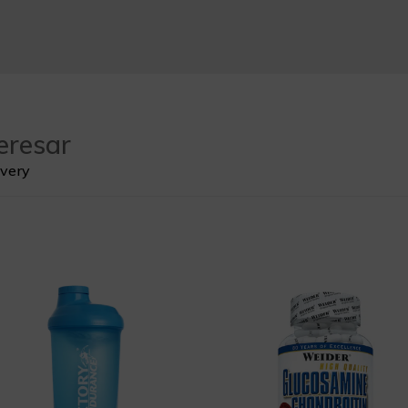
eresar
overy