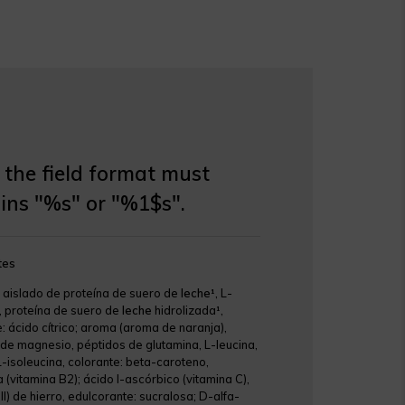
the field format must
ins "%s" or "%1$s".
tes
 aislado de proteína de suero de
leche¹
, L-
, proteína de suero de
leche
hidrolizada¹,
: ácido cítrico; aroma (aroma de naranja),
 de magnesio, péptidos de glutamina, L-leucina,
L-isoleucina, colorante: beta-caroteno,
a (vitamina B2); ácido l-ascórbico (vitamina C),
III) de hierro, edulcorante: sucralosa; D-alfa-