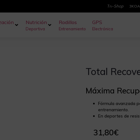
T
r
i
-
S
h
o
p
3KOA
zación
Nutrición
Rodillos
GPS
Deportiva
Entrenamiento
Electrónica
Total Recov
Máxima Recup
Fórmula avanzada pa
entrenamiento.
En deportes de resis
31,80
€