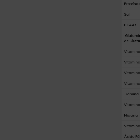
Proteínas
Sal
BCAAs
Glutamin
de Gluta
Vitamin
Vitamin
Vitamina
Vitamina
Tiamina
Vitamina
Niacina
Vitamina
Ácido Fól