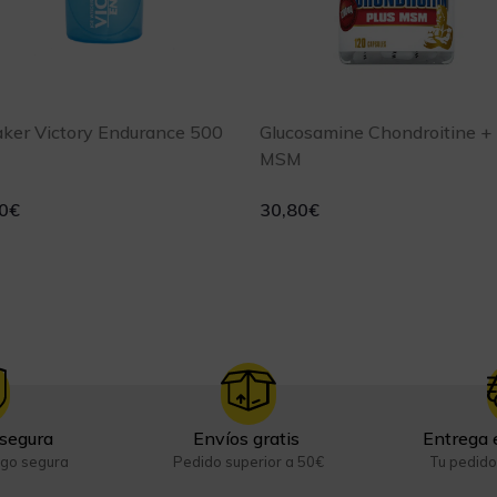
ker Victory Endurance 500
Glucosamine Chondroitine +
MSM
0
€
30,80
€
segura
Envíos gratis
Entrega 
ago segura
Pedido superior a 50€
Tu pedido