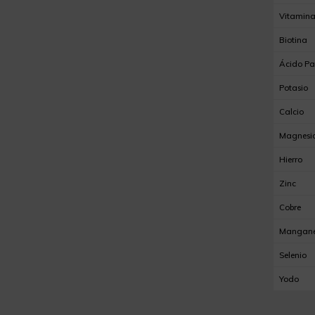
Vitamin
Biotina
Ácido Pa
Potasio
Calcio
Magnesi
Hierro
Zinc
Cobre
Mangan
Selenio
Yodo