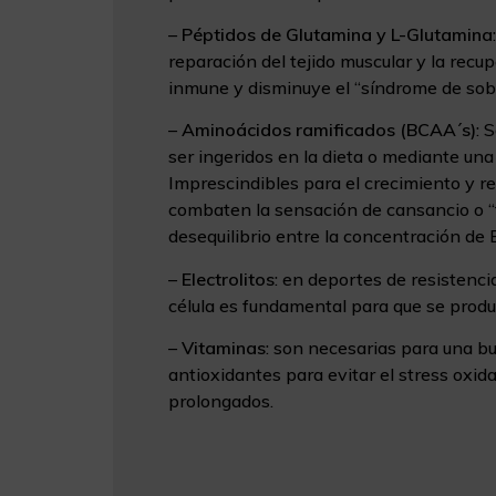
–
Péptidos de Glutamina y L-Glutamina
reparación del tejido muscular y la rec
inmune y disminuye el “síndrome de so
–
Aminoácidos ramificados (BCAA´s)
: 
ser ingeridos en la dieta o mediante un
Imprescindibles para el crecimiento y 
combaten la sensación de cansancio o “
desequilibrio entre la concentración de
–
Electrolitos
: en deportes de resistencia
célula es fundamental para que se prod
–
Vitaminas
: son necesarias para una b
antioxidantes para evitar el stress oxid
prolongados.