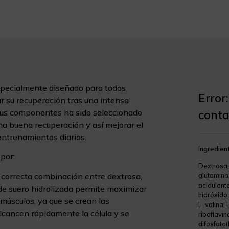
pecialmente diseñado para todos
Error:
r su recuperación tras una intensa
sus componentes ha sido seleccionado
conta
na buena recuperación y así mejorar el
entrenamientos diarios.
Ingredien
por:
Dextrosa,
a correcta combinación entre dextrosa,
glutamina
acidulante
 de suero hidrolizada permite maximizar
hidróxido
s músculos, ya que se crean las
L-valina, 
lcancen rápidamente la célula y se
riboflavin
difosfato(