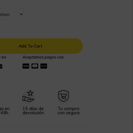
Add To Cart
 en:
Aceptamos pagos con:
ga en
15 días de
Tu compra
 48h
devolución
con segura