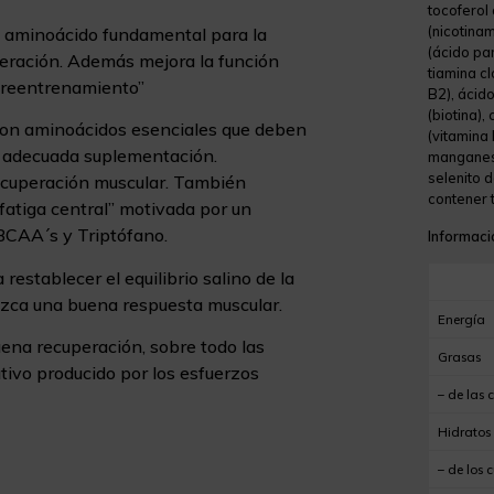
tocoferol 
(nicotina
: aminoácido fundamental para la
(ácido pan
uperación. Además mejora la función
tiamina cl
breentrenamiento”
B2), ácido
(biotina),
Son aminoácidos esenciales que deben
(vitamina 
a adecuada suplementación.
manganeso
selenito 
recuperación muscular. También
contener t
fatiga central” motivada por un
 BCAA´s y Triptófano.
Informació
 restablecer el equilibrio salino de la
uzca una buena respuesta muscular.
Energía
uena recuperación, sobre todo las
Grasas
ativo producido por los esfuerzos
– de las 
Hidratos
– de los 