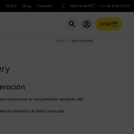
FAQ’S
Blog
Contacto
938 54 94 58
L-V de 9:30-13:30
0,00
€
Inicio
Total Recovery
ery
eración
ra maximizar la recuperación después del
tencia minimiza el daño muscular.