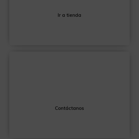
Descubre todos nuestros productos
Ir a tienda
¿Alguna consultai?
Resolvemos todas tus dudas
Contáctanos