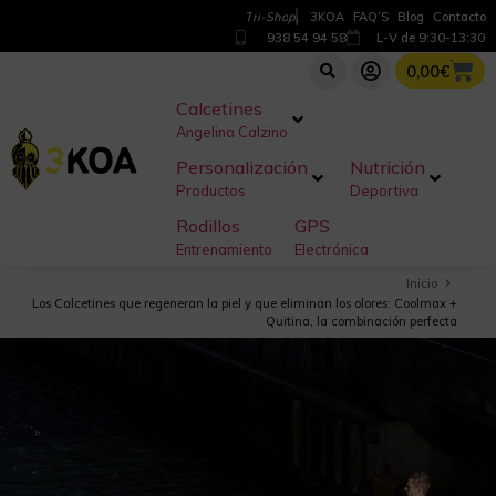
T
r
i
-
S
h
o
p
3KOA
FAQ’S
Blog
Contacto
938 54 94 58
L-V de 9:30-13:30
0,00
€
Calcetines
Angelina Calzino
Personalización
Nutrición
Productos
Deportiva
Rodillos
GPS
Entrenamiento
Electrónica
Inicio
Los Calcetines que regeneran la piel y que eliminan los olores: Coolmax +
Quitina, la combinación perfecta