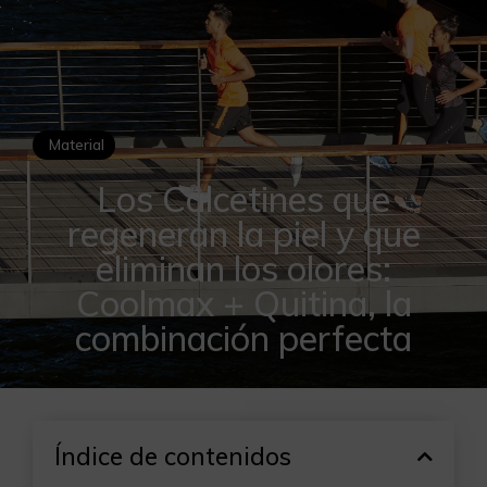
Material
Los Calcetines que
regeneran la piel y que
eliminan los olores:
Coolmax + Quitina, la
combinación perfecta
Índice de contenidos